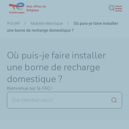
Nos offres en
Aller
Belgique
Recherc
au
contenu
Fil
Accueil
Mobilité électrique
Où puis-je faire installer
principal
d'Ariane
une borne de recharge domestique ?
Où puis-je faire installer
une borne de recharge
domestique ?
Bienvenue sur la FAQ !
Lancer 