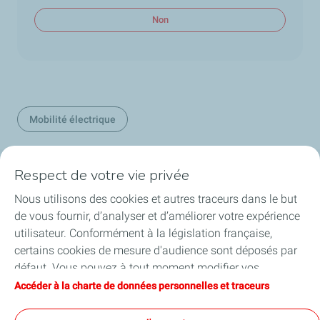
Non
Mobilité électrique
Respect de votre vie privée
Nos secteurs en Belgique
Nous utilisons des cookies et autres traceurs dans le but
de vous fournir, d’analyser et d’améliorer votre expérience
Nos produits en Belgique
utilisateur. Conformément à la législation française,
certains cookies de mesure d'audience sont déposés par
Liens utiles
défaut. Vous pouvez à tout moment modifier vos
paramètres de cookies en cliquant sur le bouton « Gérer
Accéder à la charte de données personnelles et traceurs
Nos sites en Belgique
mes cookies ». En cliquant sur le bouton « J’accepte »,
vous acceptez le dépôt de l’ensemble des cookies. Dans le