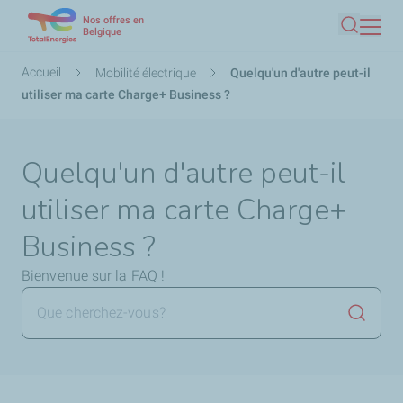
Nos offres en
Aller
Belgique
Recherc
au
contenu
Fil
Accueil
Mobilité électrique
Quelqu'un d'autre peut-il
principal
d'Ariane
utiliser ma carte Charge+ Business ?
Quelqu'un d'autre peut-il
utiliser ma carte Charge+
Business ?
Bienvenue sur la FAQ !
Lancer 