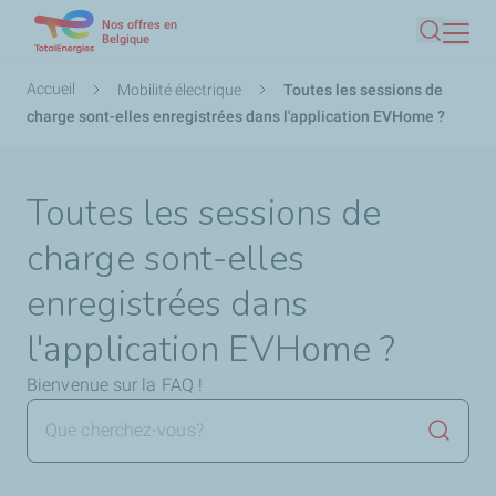
Nos offres en
Aller
Belgique
Recherc
au
contenu
Fil
Accueil
Mobilité électrique
Toutes les sessions de
principal
d'Ariane
charge sont-elles enregistrées dans l'application EVHome ?
Toutes les sessions de
charge sont-elles
enregistrées dans
l'application EVHome ?
Bienvenue sur la FAQ !
Lancer 