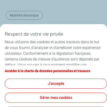
Mobilité électrique
Respect de votre vie privée
Nos secteurs en Belgique
Nous utilisons des cookies et autres traceurs dans le but
de vous fournir, d’analyser et d’améliorer votre expérience
Nos produits en Belgique
utilisateur. Conformément à la législation française,
certains cookies de mesure d'audience sont déposés par
Liens utiles
défaut. Vous pouvez à tout moment modifier vos
paramètres de cookies en cliquant sur le bouton « Gérer
Accéder à la charte de données personnelles et traceurs
Nos sites en Belgique
mes cookies ». En cliquant sur le bouton « J’accepte »,
vous acceptez le dépôt de l’ensemble des cookies. Dans le
J'accepte
cas où vous cliquez sur « Je refuse », seuls les cookies
techniques nécessaires au bon fonctionnement du site
Accessibilité
Conditions Générales d'Achats
Gérer mes cookies
seront utilisés. Pour plus d’informations, vous pouvez
Conditions Générales d'Utilisation
consulter la page « Charte de données personnelles et
Conditions générales de vente
Politique de confidentialité