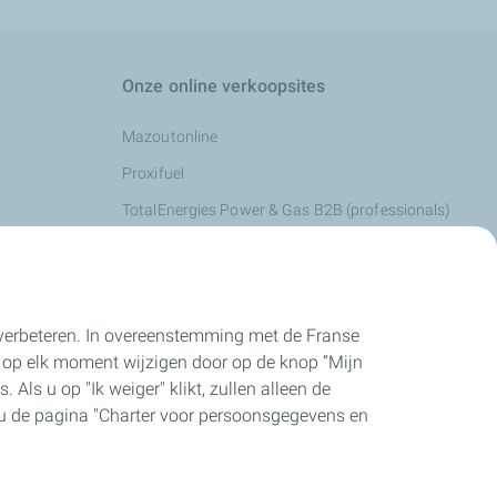
Onze online verkoopsites
Mazoutonline
Proxifuel
TotalEnergies Power & Gas B2B (professionals)
TotalEnergies Power & Gas B2C (particulieren)
e verbeteren. In overeenstemming met de Franse
 op elk moment wijzigen door op de knop “Mijn
 Als u op "Ik weiger" klikt, zullen alleen de
t u de pagina "Charter voor persoonsgegevens en