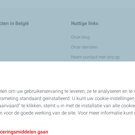
ten in België
Nuttige links
Onze blog
Onze diensten
Neem contact met ons op
Wij werven aan
ingsvloeistoffen
len om uw gebruikerservaring te leveren, ze te analyseren en t
smeting standaard geïnstalleerd. U kunt uw cookie-instellingen
nvaard" te klikken, stemt u in met de installatie van alle cookies.
n voor de chemische industrie
jn voor de goede werking van de site. Voor meer informatie kun
ness
aceringsmiddelen gaan