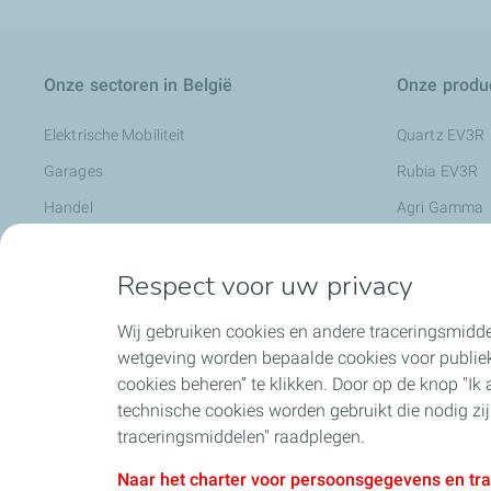
Onze sectoren in België
Onze produc
Elektrische Mobiliteit
Quartz EV3R
Garages
Rubia EV3R
Handel
Agri Gamma
Industrie
Rubia Works
Respect voor uw privacy
Landbouw
Nevastane
Openbare werken
Metaalbewerk
Wij gebruiken cookies en andere traceringsmidde
Transports
Preslia
wetgeving worden bepaalde cookies voor publiek
cookies beheren” te klikken. Door op de knop "Ik aa
Vastgoedbeheerder
Smeermiddele
technische cookies worden gebruikt die nodig zi
Charge+ Busi
traceringsmiddelen" raadplegen.
Naar het charter voor persoonsgegevens en tr