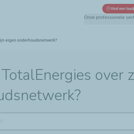
Overslaan
Vind een laad
en
Onze professionele sec
naar
de
inhoud
zijn eigen onderhoudsnetwerk?
gaan
 TotalEnergies over z
udsnetwerk?