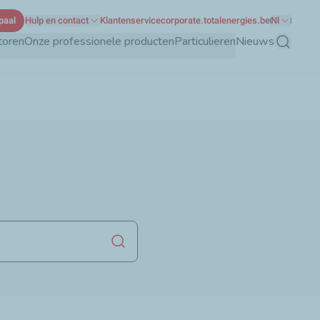
paal
Hulp en contact
Klantenservice
corporate.totalenergies.be
Nl
toren
Onze professionele producten
Particulieren
Nieuws
Zoeken
Zoekopdracht starten