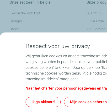
Onze sectoren in België
Onze produc
Elektrische Mobiliteit
Quartz EV3R
Garages
Rubia EV3R
Handel
Agri Gamma
Industrie
Rubia Works
Respect voor uw privacy
Landbouw
Nevastane
Openbare werken
Metaalbewerk
Wij gebruiken cookies en andere traceringsmidde
Transports
Preslia
wetgeving worden bepaalde cookies voor publiek
cookies beheren” te klikken. Door op de knop "Ik aa
Vastgoedbeheerder
Smeermiddele
technische cookies worden gebruikt die nodig zi
Charge+ Busi
traceringsmiddelen" raadplegen.
Naar het charter voor persoonsgegevens en tr
Algemene verkoopsvoorwaarden
Algemene vo
Ik ga akkoord
Mijn cookies beheren