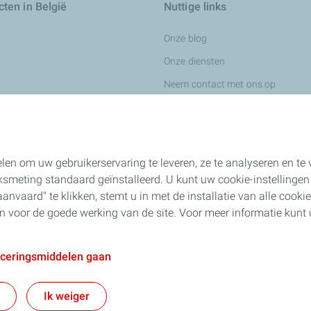
ten in België
Nuttige links
Onze blog
Onze diensten
Neem contact met ons op
Wij werven aan
ingsvloeistoffen
len om uw gebruikerservaring te leveren, ze te analyseren en t
smeting standaard geïnstalleerd. U kunt uw cookie-instellingen
nvaard" te klikken, stemt u in met de installatie van alle cookies.
n voor de chemische industrie
jn voor de goede werking van de site. Voor meer informatie kun
ness
aceringsmiddelen gaan
rwaarden voor de aankoop
Contactgegevens & Gebruiksvoorwaarden
P
Ik weiger