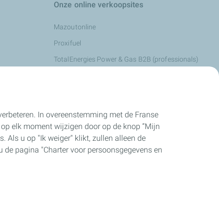
Onze online verkoopsites
Mazoutonline
Proxifuel
TotalEnergies Power & Gas B2B (professionals)
TotalEnergies Power & Gas B2C (particulieren)
e verbeteren. In overeenstemming met de Franse
 op elk moment wijzigen door op de knop “Mijn
 Als u op "Ik weiger" klikt, zullen alleen de
t u de pagina "Charter voor persoonsgegevens en
rivacybeleid
Toegankelijkheid
Sitemap
Cookies