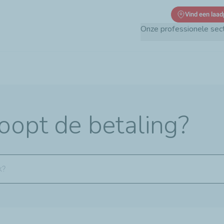
Overslaan
Vind een laad
en
Onze professionele sec
naar
de
inhoud
gaan
oopt de betaling?