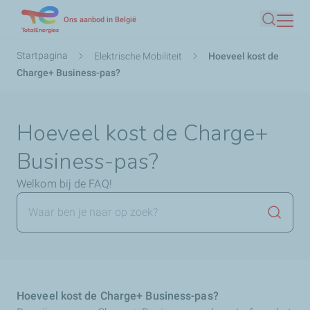
Overslaan
Ons aanbod in België
Zoeken
en
naar
Kruimelpad
Startpagina
Elektrische Mobiliteit
Hoeveel kost de
de
Charge+ Business-pas?
inhoud
gaan
Hoeveel kost de Charge+
Business-pas?
Welkom bij de FAQ!
Zoekop
Hoeveel kost de Charge+ Business-pas?