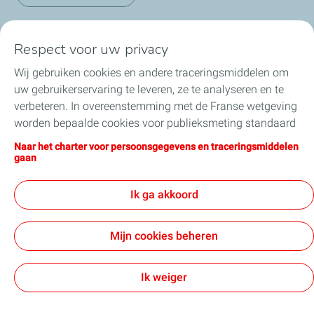
Respect voor uw privacy
Onze sectoren in België
Wij gebruiken cookies en andere traceringsmiddelen om
uw gebruikerservaring te leveren, ze te analyseren en te
Onze producten in België
verbeteren. In overeenstemming met de Franse wetgeving
worden bepaalde cookies voor publieksmeting standaard
Nuttige links
geïnstalleerd. U kunt uw cookie-instellingen op elk
Naar het charter voor persoonsgegevens en traceringsmiddelen
moment wijzigen door op de knop “Mijn cookies beheren”
gaan
Onze online verkoopsites
te klikken. Door op de knop "Ik aanvaard" te klikken, stemt
u in met de installatie van alle cookies. Als u op "Ik
Ik ga akkoord
weiger" klikt, zullen alleen de technische cookies worden
gebruikt die nodig zijn voor de goede werking van de site.
Algemene verkoopsvoorwaarden
Mijn cookies beheren
Voor meer informatie kunt u de pagina "Charter voor
Algemene vorwaarden voor de aankoop
persoonsgegevens en traceringsmiddelen" raadplegen.
Contactgegevens & Gebruiksvoorwaarden
Privacybeleid
Toegankelijkheid
Sitemap
Cookies
Ik weiger
TotalEnergies 2026