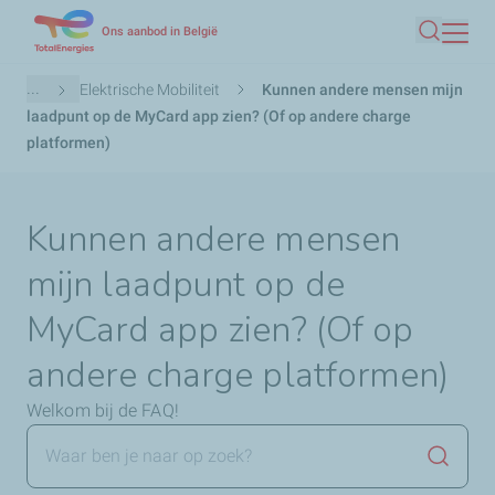
Overslaan
Ons aanbod in België
Zoeken
en
naar
Kruimelpad
...
Elektrische Mobiliteit
Kunnen andere mensen mijn
de
laadpunt op de MyCard app zien? (Of op andere charge
inhoud
platformen)
gaan
Kunnen andere mensen
mijn laadpunt op de
MyCard app zien? (Of op
andere charge platformen)
Welkom bij de FAQ!
Zoekop