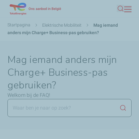
Overslaan
Ons aanbod in België
Zoeken
en
naar
Kruimelpad
Startpagina
Elektrische Mobiliteit
Mag iemand
de
anders mijn Charge+ Business-pas gebruiken?
inhoud
gaan
Mag iemand anders mijn
Charge+ Business-pas
gebruiken?
Welkom bij de FAQ!
Zoekop