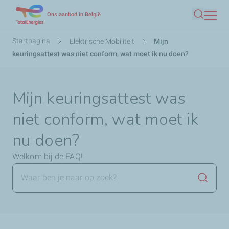
Overslaan
Ons aanbod in België
Zoeken
en
naar
Kruimelpad
Startpagina
Elektrische Mobiliteit
Mijn
de
keuringsattest was niet conform, wat moet ik nu doen?
inhoud
gaan
Mijn keuringsattest was
niet conform, wat moet ik
nu doen?
Welkom bij de FAQ!
Zoekop