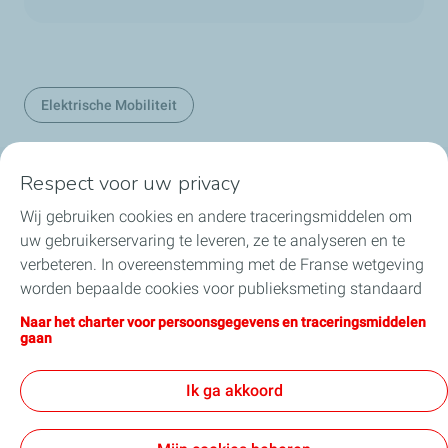
Elektrische Mobiliteit
Respect voor uw privacy
Onze sectoren in België
Wij gebruiken cookies en andere traceringsmiddelen om
uw gebruikerservaring te leveren, ze te analyseren en te
Onze producten in België
verbeteren. In overeenstemming met de Franse wetgeving
worden bepaalde cookies voor publieksmeting standaard
Nuttige links
geïnstalleerd. U kunt uw cookie-instellingen op elk
Naar het charter voor persoonsgegevens en traceringsmiddelen
moment wijzigen door op de knop “Mijn cookies beheren”
gaan
Onze online verkoopsites
te klikken. Door op de knop "Ik aanvaard" te klikken, stemt
u in met de installatie van alle cookies. Als u op "Ik
Ik ga akkoord
weiger" klikt, zullen alleen de technische cookies worden
gebruikt die nodig zijn voor de goede werking van de site.
Algemene verkoopsvoorwaarden