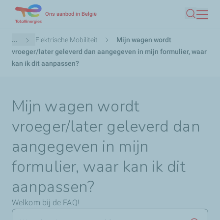
Overslaan
Ons aanbod in België
Zoeken
en
naar
Kruimelpad
...
Elektrische Mobiliteit
Mijn wagen wordt
de
vroeger/later geleverd dan aangegeven in mijn formulier, waar
inhoud
kan ik dit aanpassen?
gaan
Mijn wagen wordt
vroeger/later geleverd dan
aangegeven in mijn
formulier, waar kan ik dit
aanpassen?
Welkom bij de FAQ!