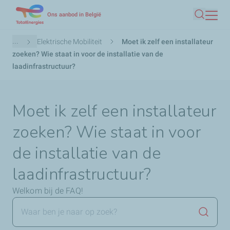
Overslaan
Ons aanbod in België
Zoeken
en
naar
Kruimelpad
...
Elektrische Mobiliteit
Moet ik zelf een installateur
de
zoeken? Wie staat in voor de installatie van de
inhoud
laadinfrastructuur?
gaan
Moet ik zelf een installateur
zoeken? Wie staat in voor
de installatie van de
laadinfrastructuur?
Welkom bij de FAQ!
Zoekop