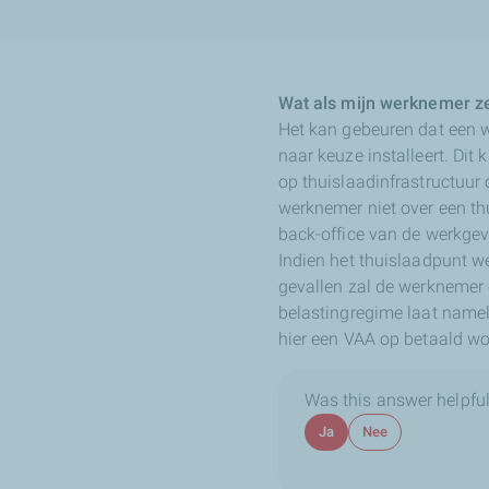
Wat als mijn werknemer zel
Het kan gebeuren dat een we
naar keuze installeert. Dit
op thuislaadinfrastructuur
werknemer niet over een th
back-office van de werkgeve
Indien het thuislaadpunt we
gevallen zal de werknemer 
belastingregime laat nameli
hier een VAA op betaald wo
Was this answer helpful
Ja
Nee