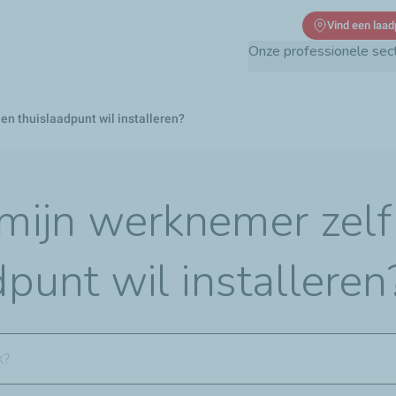
Overslaan
Vind een laad
en
Onze professionele sec
naar
de
inhoud
en thuislaadpunt wil installeren?
gaan
mijn werknemer zelf
dpunt wil installeren