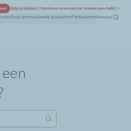
paal
Hulp en contact
Klantenservice
corporate.totalenergies.be
Nl
toren
Onze professionele producten
Particulieren
Nieuws
Zoeken
 een
?
Zoekopdracht starten