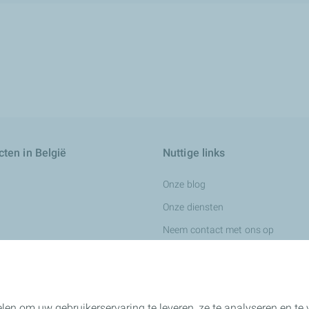
ten in België
Nuttige links
Onze blog
Onze diensten
Neem contact met ons op
Wij werven aan
ingsvloeistoffen
len om uw gebruikerservaring te leveren, ze te analyseren en t