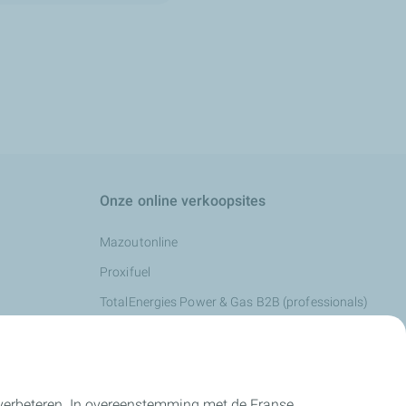
Onze online verkoopsites
Mazoutonline
Proxifuel
TotalEnergies Power & Gas B2B (professionals)
TotalEnergies Power & Gas B2C (particulieren)
e verbeteren. In overeenstemming met de Franse