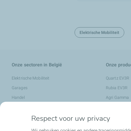
Elektrische Mobiliteit
Onze sectoren in België
Onze produc
Elektrische Mobiliteit
Quartz EV3R
Garages
Rubia EV3R
Handel
Agri Gamma
Industrie
Rubia Works
Respect voor uw privacy
Landbouw
Nevastane
Openbare werken
Metaalbewerk
Wij gebruiken cookies en andere traceringsmidde