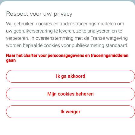
Respect voor uw privacy
Onze sectoren in België
Wij gebruiken cookies en andere traceringsmiddelen om
uw gebruikerservaring te leveren, ze te analyseren en te
Onze producten in België
verbeteren. In overeenstemming met de Franse wetgeving
worden bepaalde cookies voor publieksmeting standaard
Nuttige links
geïnstalleerd. U kunt uw cookie-instellingen op elk
Naar het charter voor persoonsgegevens en traceringsmiddelen
moment wijzigen door op de knop “Mijn cookies beheren”
gaan
Onze online verkoopsites
te klikken. Door op de knop "Ik aanvaard" te klikken, stemt
u in met de installatie van alle cookies. Als u op "Ik
Ik ga akkoord
weiger" klikt, zullen alleen de technische cookies worden
gebruikt die nodig zijn voor de goede werking van de site.
Algemene verkoopsvoorwaarden
Mijn cookies beheren
Voor meer informatie kunt u de pagina "Charter voor
Algemene vorwaarden voor de aankoop
persoonsgegevens en traceringsmiddelen" raadplegen.
Contactgegevens & Gebruiksvoorwaarden
Privacybeleid
Toegankelijkheid
Sitemap
Cookies
Ik weiger
TotalEnergies 2026