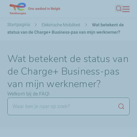
Overslaan
Ons aanbod in België
Zoeken
en
naar
Kruimelpad
Startpagina
Elektrische Mobiliteit
Wat betekent de
de
status van de Charge+ Business-pas van mijn werknemer?
inhoud
gaan
Wat betekent de status van
de Charge+ Business-pas
van mijn werknemer?
Welkom bij de FAQ!
Zoekop