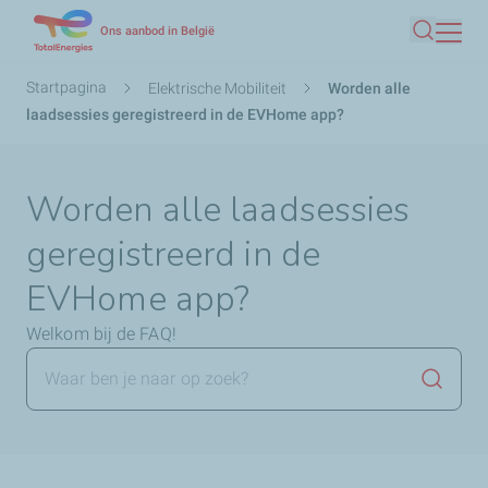
Overslaan
Ons aanbod in België
Zoeken
en
naar
Kruimelpad
Startpagina
Elektrische Mobiliteit
Worden alle
de
laadsessies geregistreerd in de EVHome app?
inhoud
gaan
Worden alle laadsessies
geregistreerd in de
EVHome app?
Welkom bij de FAQ!
Zoekop