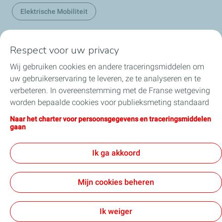
Elektrische Mobiliteit
Respect voor uw privacy
Onze sectoren in België
Wij gebruiken cookies en andere traceringsmiddelen om
uw gebruikerservaring te leveren, ze te analyseren en te
Onze producten in België
verbeteren. In overeenstemming met de Franse wetgeving
worden bepaalde cookies voor publieksmeting standaard
Nuttige links
geïnstalleerd. U kunt uw cookie-instellingen op elk
Naar het charter voor persoonsgegevens en traceringsmiddelen
moment wijzigen door op de knop “Mijn cookies beheren”
gaan
Onze online verkoopsites
te klikken. Door op de knop "Ik aanvaard" te klikken, stemt
u in met de installatie van alle cookies. Als u op "Ik
Ik ga akkoord
weiger" klikt, zullen alleen de technische cookies worden
gebruikt die nodig zijn voor de goede werking van de site.
Algemene verkoopsvoorwaarden
Mijn cookies beheren
Voor meer informatie kunt u de pagina "Charter voor
Algemene vorwaarden voor de aankoop
persoonsgegevens en traceringsmiddelen" raadplegen.
Contactgegevens & Gebruiksvoorwaarden
Privacybeleid
Toegankelijkheid
Sitemap
Cookies
Ik weiger