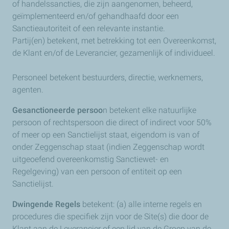
of handelssancties, die zijn aangenomen, beheerd,
geïmplementeerd en/of gehandhaafd door een
Sanctieautoriteit of een relevante instantie.
Partij(en) betekent, met betrekking tot een Overeenkomst,
de Klant en/of de Leverancier, gezamenlijk of individueel.
Personeel betekent bestuurders, directie, werknemers,
agenten.
Gesanctioneerde persoo
n betekent elke natuurlijke
persoon of rechtspersoon die direct of indirect voor 50%
of meer op een Sanctielijst staat, eigendom is van of
onder Zeggenschap staat (indien Zeggenschap wordt
uitgeoefend overeenkomstig Sanctiewet- en
Regelgeving) van een persoon of entiteit op een
Sanctielijst.
Dwingende Regels
betekent: (a) alle interne regels en
procedures die specifiek zijn voor de Site(s) die door de
Klant aan de Leverancier of een lid van de Groep van de