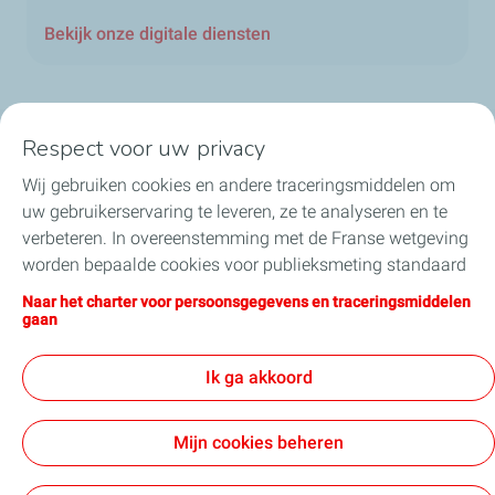
Bekijk onze digitale diensten
Respect voor uw privacy
Onze sectoren in België
Wij gebruiken cookies en andere traceringsmiddelen om
uw gebruikerservaring te leveren, ze te analyseren en te
Onze producten in België
verbeteren. In overeenstemming met de Franse wetgeving
worden bepaalde cookies voor publieksmeting standaard
Nuttige links
geïnstalleerd. U kunt uw cookie-instellingen op elk
Naar het charter voor persoonsgegevens en traceringsmiddelen
moment wijzigen door op de knop “Mijn cookies beheren”
gaan
Onze online verkoopsites
te klikken. Door op de knop "Ik aanvaard" te klikken, stemt
u in met de installatie van alle cookies. Als u op "Ik
Ik ga akkoord
weiger" klikt, zullen alleen de technische cookies worden
gebruikt die nodig zijn voor de goede werking van de site.
Algemene verkoopsvoorwaarden
Mijn cookies beheren
Voor meer informatie kunt u de pagina "Charter voor
Algemene vorwaarden voor de aankoop
persoonsgegevens en traceringsmiddelen" raadplegen.
Contactgegevens & Gebruiksvoorwaarden
Privacybeleid