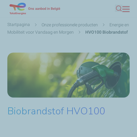
Overslaan
Ons aanbod in België
Zoeken
en
naar
Kruimelpad
Startpagina
Onze professionele producten
Energie en
de
Mobiliteit voor Vandaag en Morgen
HVO100 Biobrandstof
inhoud
gaan
Biobrandstof HVO100