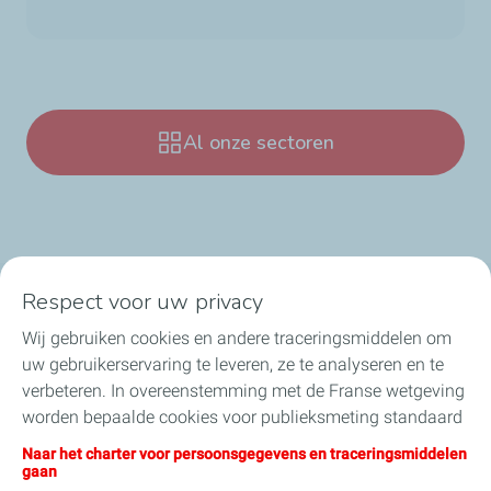
Al onze sectoren
Respect voor uw privacy
Onze sectoren in België
Wij gebruiken cookies en andere traceringsmiddelen om
uw gebruikerservaring te leveren, ze te analyseren en te
Onze producten in België
verbeteren. In overeenstemming met de Franse wetgeving
worden bepaalde cookies voor publieksmeting standaard
Nuttige links
geïnstalleerd. U kunt uw cookie-instellingen op elk
Naar het charter voor persoonsgegevens en traceringsmiddelen
moment wijzigen door op de knop “Mijn cookies beheren”
gaan
Onze online verkoopsites