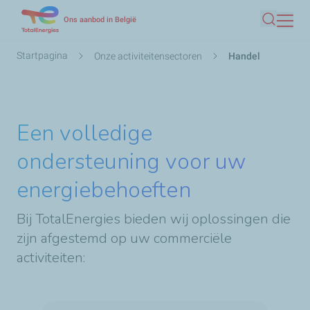
Overslaan
Ons aanbod in België
Zoeken
en
naar
Kruimelpad
Startpagina
Onze activiteitensectoren
Handel
de
inhoud
gaan
Een volledige
ondersteuning voor uw
energiebehoeften
Bij TotalEnergies bieden wij oplossingen die
zijn afgestemd op uw commerciële
activiteiten: