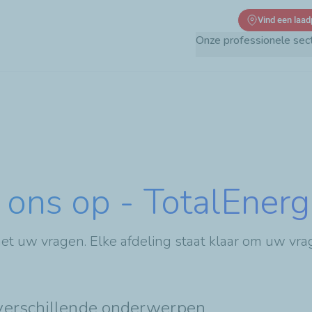
Overslaan
Vind een laad
en
Onze professionele sec
naar
de
inhoud
gaan
ons op - TotalEnerg
met uw vragen. Elke afdeling staat klaar om uw vr
verschillende onderwerpen