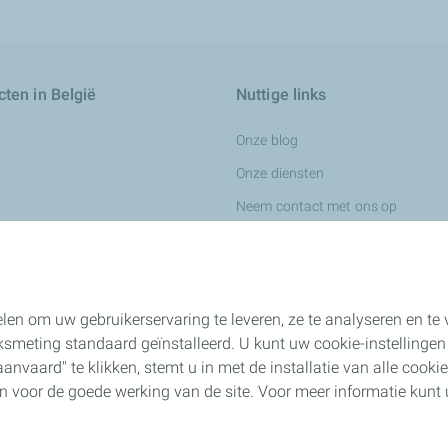
ten in België
Nuttige links
Onze blog
Onze diensten
Neem contact met ons op
Wij werven aan
ingsvloeistoffen
len om uw gebruikerservaring te leveren, ze te analyseren en t
smeting standaard geïnstalleerd. U kunt uw cookie-instellingen
nvaard" te klikken, stemt u in met de installatie van alle cookies.
n voor de chemische industrie
jn voor de goede werking van de site. Voor meer informatie kun
ness