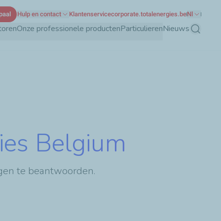
paal
Hulp en contact
Klantenservice
corporate.totalenergies.be
Nl
toren
Onze professionele producten
Particulieren
Nieuws
Zoeken
ies Belgium
agen te beantwoorden.