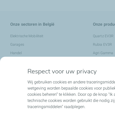
Onze sectoren in België
Onze produc
Elektrische Mobiliteit
Quartz EV3R
Garages
Rubia EV3R
Handel
Agri Gamma
Industrie
Rubia Works
Respect voor uw privacy
Landbouw
Nevastane
Openbare werken
Metaalbewerk
Wij gebruiken cookies en andere traceringsmidde
Transports
Preslia
wetgeving worden bepaalde cookies voor publiek
cookies beheren” te klikken. Door op de knop "Ik aa
Vastgoedbeheerder
Smeermiddele
technische cookies worden gebruikt die nodig zi
Charge+ Busi
traceringsmiddelen" raadplegen.