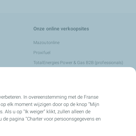
Onze online verkoopsites
Mazoutonline
Proxifuel
TotalEnergies Power & Gas B2B (professionals)
TotalEnergies Power & Gas B2C (particulieren)
e verbeteren. In overeenstemming met de Franse
 op elk moment wijzigen door op de knop “Mijn
 Als u op "Ik weiger" klikt, zullen alleen de
t u de pagina "Charter voor persoonsgegevens en