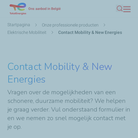
Overslaan
Ons aanbod in België
Zoeken
en
naar
Kruimelpad
Startpagina
Onze professionele producten
de
Elektrische Mobiliteit
Contact Mobility & New Energies
inhoud
gaan
Contact Mobility & New
Energies
Vragen over de mogelijkheden van een
schonere, duurzame mobiliteit? We helpen
je graag verder. Vul onderstaand formulier in
en we nemen zo snel mogelijk contact met
je op.