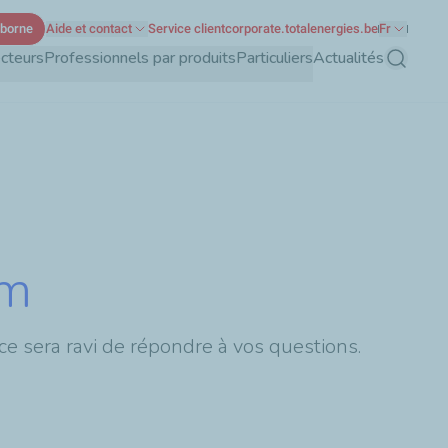
 borne
Aide et contact
Service client
corporate.totalenergies.be
Fr
ecteurs
Professionnels par produits
Particuliers
Actualités
Recherch
um
 sera ravi de répondre à vos questions.