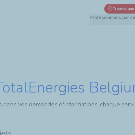
Aller
Trouvez une
au
Professionnels par s
contenu
principal
TotalEnergies Belgi
dans vos demandes d'informations, chaque service
jets