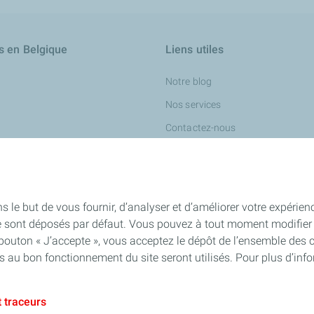
s en Belgique
Liens utiles
Notre blog
Nos services
Contactez-nous
Nous recrutons
le travail des métaux
s le but de vous fournir, d’analyser et d’améliorer votre expérien
e sont déposés par défaut. Vous pouvez à tout moment modifier 
 bouton « J’accepte », vous acceptez le dépôt de l’ensemble des 
ur l'industrie chimique
es au bon fonctionnement du site seront utilisés. Pour plus d’inf
ness
 traceurs