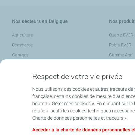
Nos secteurs en Belgique
Nos produit
Agriculture
Quartz EV3R
Commerce
Rubia EV3R
Garages
Gamme Agri
Industrie
Rubia Works
Respect de votre vie privée
Mobilité Electrique
Nevastane
Syndic Immobilier
Fluides pour 
Nous utilisons des cookies et autres traceurs dan
Transports
Preslia
française, certains cookies de mesure d'audienc
bouton « Gérer mes cookies ». En cliquant sur le
Travaux publics
Lubrifiants po
refuse », seuls les cookies techniques nécessair
Charge+ Busi
Charte de données personnelles et traceurs ».
Accéder à la charte de données personnelles et