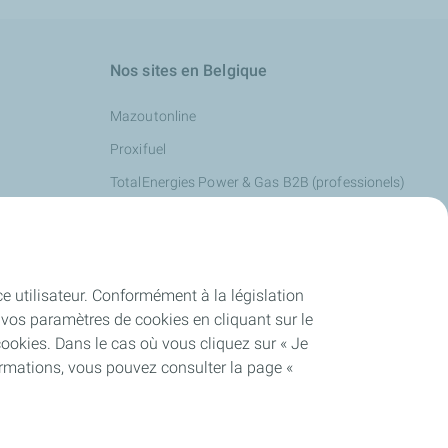
Nos sites en Belgique
Mazoutonline
Proxifuel
TotalEnergies Power & Gas B2B (professionels)
TotalEnergies Power & Gas B2C (particuliers)
ce utilisateur. Conformément à la législation
vos paramètres de cookies en cliquant sur le
cookies. Dans le cas où vous cliquez sur « Je
ormations, vous pouvez consulter la page «