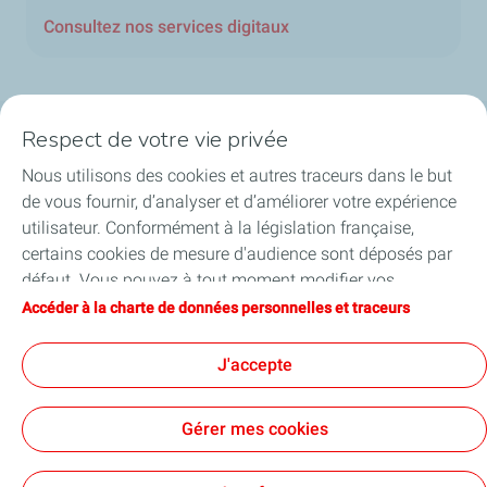
Consultez nos services digitaux
Respect de votre vie privée
Nos secteurs en Belgique
Nous utilisons des cookies et autres traceurs dans le but
de vous fournir, d’analyser et d’améliorer votre expérience
Nos produits en Belgique
utilisateur. Conformément à la législation française,
certains cookies de mesure d'audience sont déposés par
Liens utiles
défaut. Vous pouvez à tout moment modifier vos
paramètres de cookies en cliquant sur le bouton « Gérer
Accéder à la charte de données personnelles et traceurs
Nos sites en Belgique
mes cookies ». En cliquant sur le bouton « J’accepte »,
vous acceptez le dépôt de l’ensemble des cookies. Dans le
J'accepte
cas où vous cliquez sur « Je refuse », seuls les cookies
techniques nécessaires au bon fonctionnement du site
Accessibilité
Conditions Générales d'Achats
Gérer mes cookies
seront utilisés. Pour plus d’informations, vous pouvez
Conditions Générales d'Utilisation
consulter la page « Charte de données personnelles et
Conditions générales de vente
Politique de confidentialité
Sitemap
Cookies