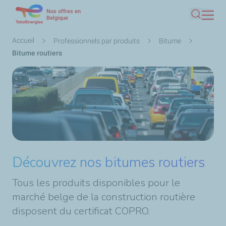
Nos offres en
Aller
Belgique
Recherc
au
contenu
Fil
Accueil
Professionnels par produits
Bitume
principal
d'Ariane
Bitume routiers
Découvrez nos bitumes routiers
Tous les produits disponibles pour le
marché belge de la construction routière
disposent du certificat COPRO.