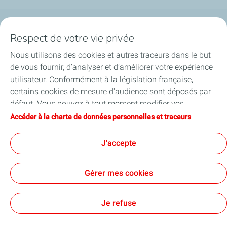
Nos secteurs en Belgique
Respect de votre vie privée
Nous utilisons des cookies et autres traceurs dans le but
Nos produits en Belgique
de vous fournir, d’analyser et d’améliorer votre expérience
utilisateur. Conformément à la législation française,
Liens utiles
certains cookies de mesure d'audience sont déposés par
défaut. Vous pouvez à tout moment modifier vos
Nos sites en Belgique
paramètres de cookies en cliquant sur le bouton « Gérer
Accéder à la charte de données personnelles et traceurs
mes cookies ». En cliquant sur le bouton « J’accepte »,
vous acceptez le dépôt de l’ensemble des cookies. Dans le
J'accepte
cas où vous cliquez sur « Je refuse », seuls les cookies
Accessibilité
Conditions Générales d'Achats
techniques nécessaires au bon fonctionnement du site
Conditions Générales d'Utilisation
Gérer mes cookies
seront utilisés. Pour plus d’informations, vous pouvez
Conditions générales de vente
Politique de confidentialité
Sitemap
Cookies
consulter la page « Charte de données personnelles et
traceurs ».
Je refuse
TotalEnergies 2026