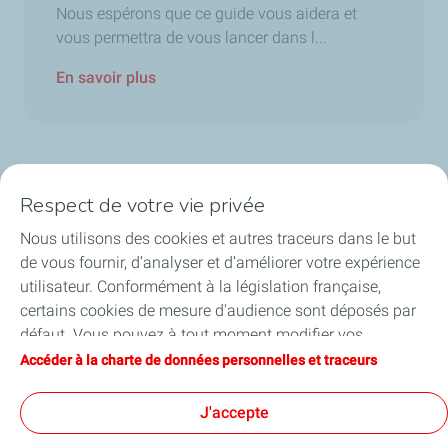
Nous espérons que ce guide vous aidera et
vous permettra de vous lancer dans l...
En savoir plus
Respect de votre vie privée
Nos secteurs en Belgique
Nous utilisons des cookies et autres traceurs dans le but
de vous fournir, d’analyser et d’améliorer votre expérience
Nos produits en Belgique
utilisateur. Conformément à la législation française,
certains cookies de mesure d'audience sont déposés par
Liens utiles
défaut. Vous pouvez à tout moment modifier vos
paramètres de cookies en cliquant sur le bouton « Gérer
Accéder à la charte de données personnelles et traceurs
Nos sites en Belgique
mes cookies ». En cliquant sur le bouton « J’accepte »,
vous acceptez le dépôt de l’ensemble des cookies. Dans le
J'accepte
cas où vous cliquez sur « Je refuse », seuls les cookies