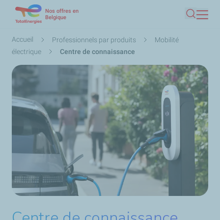
Nos offres en
Aller
Belgique
Recherc
au
contenu
Fil
Accueil
Professionnels par produits
Mobilité
principal
d'Ariane
électrique
Centre de connaissance
Centre de connaissance