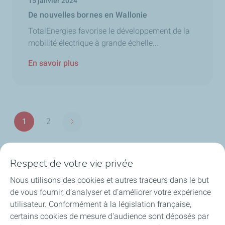
15 janvier 2024
De nouvelles bornes en Wallonie
TotalEnergies favorise le développement de la
mobilité électrique à grande échelle...
En savoir plus
Pagination
1
2
Page suivante
Page
Page
Respect de votre vie privée
Nos secteurs en Belgique
Nous utilisons des cookies et autres traceurs dans le but
de vous fournir, d’analyser et d’améliorer votre expérience
Nos produits en Belgique
utilisateur. Conformément à la législation française,
certains cookies de mesure d'audience sont déposés par
Liens utiles