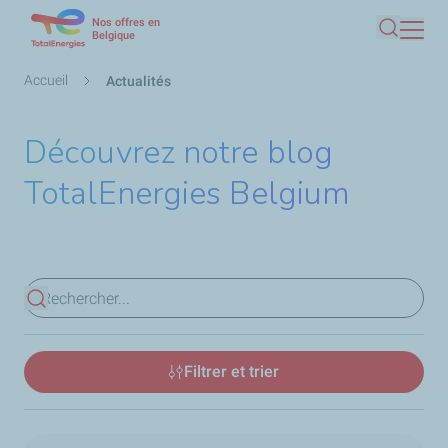
Nos offres en
Aller
Belgique
Recherc
au
contenu
Fil
Accueil
Actualités
principal
d'Ariane
Découvrez notre blog
TotalEnergies Belgium
Voir les résultats
Filtrer et trier