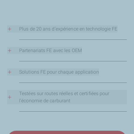
Plus de 20 ans d’expérience en technologie FE
Un tiers des huiles moteur TotalEnergies dans le monde
intègrent la technologie FE.
Partenariats FE avec les OEM
La gamme Rubia Tir FE a été développée en étroite
collaboration avec les OEM et est entièrement
Solutions FE pour chaque application
homologuée pour leurs moteurs.
Adaptées aux moteurs, boîtes de vitesses et essieux.
Testées sur routes réelles et certifiées pour
l’économie de carburant
Les lubrifiants FE sont testés sur des flottes réelles
opérant dans des conditions concrètes, et certifiés par
des organismes indépendants tels que TÜV Rheinland,