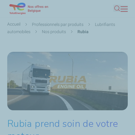
Nos offres en
Aller
Belgique
Recherc
au
contenu
Fil
Accueil
Professionnels par produits
Lubrifiants
principal
d'Ariane
automobiles
Nos produits
Rubia
Rubia prend soin de votre