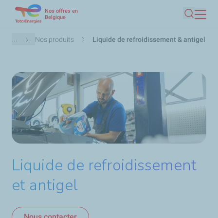
Nos offres en
Aller
Belgique
Recherc
au
contenu
Fil
...
Nos produits
Liquide de refroidissement & antigel
principal
d'Ariane
Liquide de refroidissement
et antigel
Nous contacter