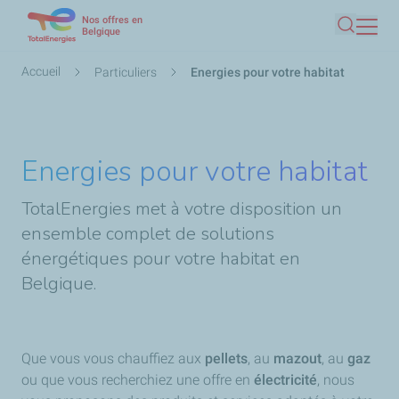
Nos offres en
Aller
Belgique
Recherc
au
contenu
Fil
Accueil
Particuliers
Energies pour votre habitat
principal
d'Ariane
Energies pour votre habitat
TotalEnergies met à votre disposition un
ensemble complet de solutions
énergétiques pour votre habitat en
Belgique.
Que vous vous chauffiez aux
pellets
, au
mazout
, au
gaz
ou que vous recherchiez une offre en
électricité
, nous