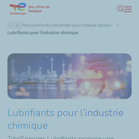
Nos offres en
Aller
Belgique
Recherc
au
contenu
Fil
...
Nos lubrifiants industriels pour chaque secteur
principal
d'Ariane
Lubrifiants pour l'industrie chimique
Lubrifiants pour l’industrie
chimique
TotalEnergies Lubrifiants propose une