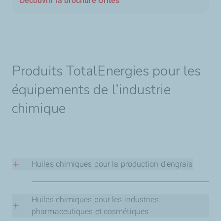
Découvrir la brochure Orites
Produits TotalEnergies pour les
équipements de l’industrie
chimique
Huiles chimiques pour la production d’engrais
Les produits de TotalEnergies sont formulés pour résister
à des pressions élevées, à des températures extrêmes et
Huiles chimiques pour les industries
à l’exposition à l’ammoniac et aux catalyseurs. Ils
pharmaceutiques et cosmétiques
comprennent des huiles réfrigérantes et des huiles pour