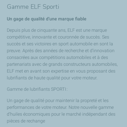
Réduisez vos émissions de CO2 à chaque kilomètre
Prolongez la durée de vie et les performances du
Fonctionnement plus propre grâce à la réduction des
Gamme ELF Sporti
parcouru.
moteur de votre voiture
impuretés.
Économisez à la pompe.
Protection contre l’accumulation de boues améliorée
Performances améliorées grâce à une lubrification
Un gage de qualité d’une marque fiable
Le profil de viscosité optimisé réduit la friction du
de 18 %*
étanche entre le piston et le cylindre.
moteur, prolongeant ainsi sa durée de vie.
Protection contre l’usure mécanique améliorée de
Depuis plus de cinquante ans, ELF est une marque
Assurez le refroidissement de votre moteur, et
Fonctionnement plus propre et protection anti-usure.
64 %*
compétitive, innovante et couronnée de succès. Ses
prévenez la perte et la détérioration du moteur.
Options pour les moteurs essence et diesel des
*En moyenne par rapport aux limites officielles des
succès et ses victoires en sport automobile en sont la
principaux constructeurs.
tests industriels
preuve. Après des années de recherche et d’innovation
consacrées aux compétitions automobiles et à des
partenariats avec de grands constructeurs automobiles,
ELF met en avant son expertise en vous proposant des
lubrifiants de haute qualité pour votre moteur.
Gamme de lubrifiants SPORTI :
Un gage de qualité pour maintenir la propreté et les
performances de votre moteur. Notre nouvelle gamme
d’huiles économiques pour le marché indépendant des
pièces de rechange