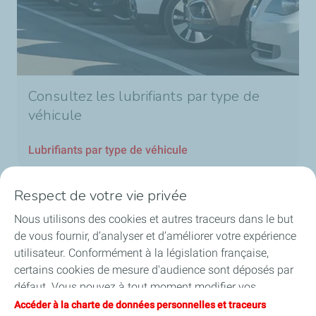
Consultez les lubrifiants par type de
véhicule
Lubrifiants par type de véhicule
Respect de votre vie privée
Nous utilisons des cookies et autres traceurs dans le but
Nos secteurs en Belgique
de vous fournir, d’analyser et d’améliorer votre expérience
utilisateur. Conformément à la législation française,
Nos produits en Belgique
certains cookies de mesure d'audience sont déposés par
défaut. Vous pouvez à tout moment modifier vos
Liens utiles
paramètres de cookies en cliquant sur le bouton « Gérer
Accéder à la charte de données personnelles et traceurs