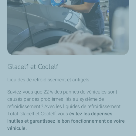
démarrages à froid.
transmissions automatiques dans nos gammes
Excellente stabilité en service grâce à un indice de
TotalEnergies Fluidmatic et TotalEnergies Fluide. Celles-
viscosité élevé.
ci couvrent les transmissions Dexron, ainsi que les
Grande compatibilité avec les filtres à huile grâce
options DCT et CVT. TotalEnergies Fluide XLD FE est le
aux propriétés antimousse.
choix idéal pour une réduction de la consommation de
Options d’économie de carburant pour vous aider à
carburant, des intervalles de vidange prolongés et des
réduire vos coûts de carburant et à protéger
propriétés antifriction.
l’environnement.
Glacelf et Coolelf
Liquides de refroidissement et antigels
Saviez-vous que 22 % des pannes de véhicules sont
causés par des problèmes liés au système de
refroidissement ? Avec les liquides de refroidissement
Total Glacelf et Coolelf, vous
évitez les dépenses
inutiles et garantissez le bon fonctionnement de votre
véhicule.