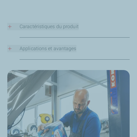
Caractéristiques du produit
Huiles pour transmissions manuelles
Applications et avantages
Nos gammes TotalEnergies Transmission et
TotalEnergies Transtec offrent un excellent choix de
Les gammes de fluides pour transmissions
produits pour protéger votre boîte de vitesses contre
spécialement formulés pour boîtes de vitesses et essieux
l’usure, tandis que TotalEnergies Essieu de
de TotalEnergies vous offrent les avantages suivants :
transmission 8 75W-90 est disponible pour la
lubrification des essieux. TotalEnergies Engrenages de
Réduction des coûts d’entretien grâce à des
transmission 9 FE 75W-90 est le choix idéal si vous
intervalles de vidange prolongés.
recherchez une qualité supérieure, une excellente
Excellente protection de la boîte de vitesses contre
protection et des économies de carburant.
l’usure et la corrosion ; ces huiles résistent à des
pressions extrêmes.
Huiles pour transmissions automatiques
La fluidité à basse température réduit la friction et la
consommation de carburant, même lors des
Vous trouverez une gamme complète de lubrifiants pour