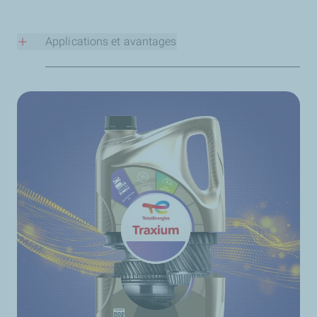
Applications et avantages
La gamme HTX d’huiles pour voitures classiques offre
aux conducteurs les avantages suivants :
Des lubrifiants haut de gamme adaptés à un large
éventail de véhicules anciens.
Elles assurent une protection de votre précieux
moteur classique contre l’usure et les températures
extrêmes.
Des huiles plus visqueuses qui favorisent les
processus, tels que la lubrification gazeuse dans les
moteurs plus anciens.
Moins de dispersants, pour être compatibles avec les
filtres à huile d’époque.