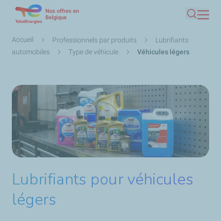
Nos offres en
Aller
Belgique
Recherc
au
contenu
Fil
Accueil
Professionnels par produits
Lubrifiants
principal
d'Ariane
automobiles
Type de véhicule
Véhicules légers
Lubrifiants pour véhicules
légers