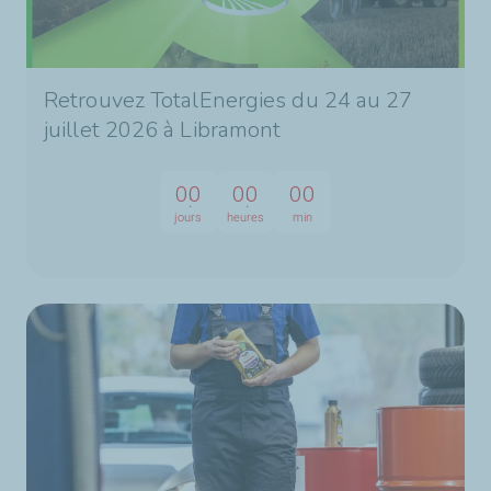
Retrouvez TotalEnergies du 24 au 27
juillet 2026 à Libramont
00
00
00
jours
heures
min