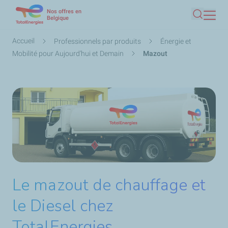
Nos offres en
Aller
Belgique
Recherc
au
contenu
Fil
Accueil
Professionnels par produits
Énergie et
principal
d'Ariane
Mobilité pour Aujourd’hui et Demain
Mazout
Le mazout de chauffage et
le Diesel chez
TotalEnergies