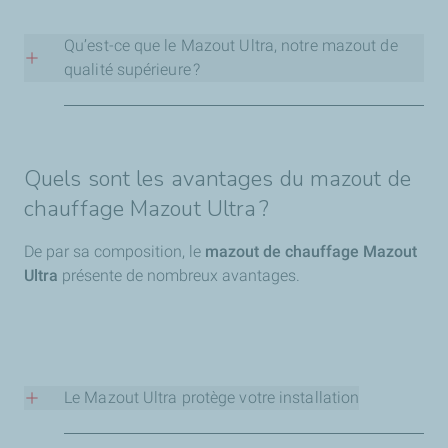
Qu’est-ce que le Mazout Ultra, notre mazout de
qualité supérieure ?
Le
mazout de chauffage Mazout Ultra
se distingue du
mazout ordinaire par sa composition. Il contient en effet
une série d’additifs qui vous fournissent de nombreux
Quels sont les avantages du mazout de
avantages, notamment des agents anticorrosion et
chauffage Mazout Ultra ?
antioxydants.
De par sa composition, le
mazout de chauffage Mazout
Ultra
présente de nombreux avantages.
Le Mazout Ultra protège votre installation
Grâce à l’additif anticorrosion contenu dans sa