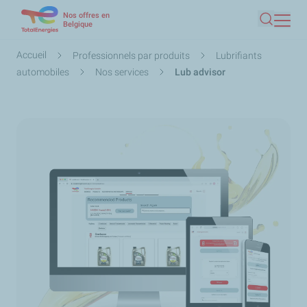
Nos offres en
Aller
Belgique
Recherc
au
contenu
Fil
Accueil
Professionnels par produits
Lubrifiants
principal
d'Ariane
automobiles
Nos services
Lub advisor