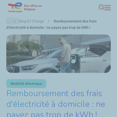
Nos offres en
Aller
Belgique
Recherc
au
contenu
Fil
...
Blog EV Charge
Remboursement des frais
principal
d'Ariane
d'électricité à domicile : ne payez pas trop de kWh !
Mobilité électrique
Remboursement des frais
d'électricité à domicile : ne
payez pas trop de kWh !