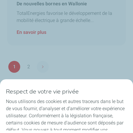
De nouvelles bornes en Wallonie
TotalEnergies favorise le développement de la
mobilité électrique à grande échelle...
En savoir plus
Pagination
1
2
Page suivante
Page
Page
Respect de votre vie privée
Nos secteurs en Belgique
Nous utilisons des cookies et autres traceurs dans le but
de vous fournir, d’analyser et d’améliorer votre expérience
Nos produits en Belgique
utilisateur. Conformément à la législation française,
certains cookies de mesure d'audience sont déposés par
Liens utiles
défaut. Vous pouvez à tout moment modifier vos