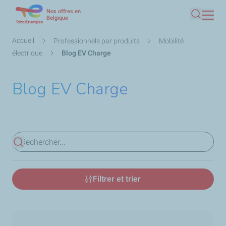
Nos offres en
Aller
Belgique
Recherc
au
contenu
Fil
Accueil
Professionnels par produits
Mobilité
principal
d'Ariane
électrique
Blog EV Charge
Blog EV Charge
Voir les résultats
Filtrer et trier