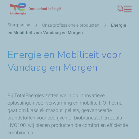
Overslaan
Ons aanbod in België
Zoeken
en
naar
Kruimelpad
Startpagina
Onze professionele producten
Energie
de
en Mobiliteit voor Vandaag en Morgen
inhoud
gaan
Energie en Mobiliteit voor
Vandaag en Morgen
Bij TotalEnergies zetten we in op innovatieve
oplossingen voor verwarming en mobiliteit. Of het nu
gaat om klassiek mazout, pellets, geavanceerde
brandstoffen voor bedrijven of biobrandstoffen zoals
HVO100, wij bieden producten die comfort en efficiëntie
combineren.