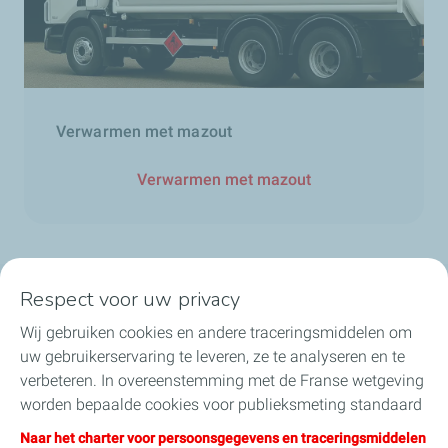
Verwarmen met mazout
Verwarmen met mazout
Respect voor uw privacy
Onze sectoren in België
Wij gebruiken cookies en andere traceringsmiddelen om
uw gebruikerservaring te leveren, ze te analyseren en te
Onze producten in België
verbeteren. In overeenstemming met de Franse wetgeving
worden bepaalde cookies voor publieksmeting standaard
Nuttige links
geïnstalleerd. U kunt uw cookie-instellingen op elk
Naar het charter voor persoonsgegevens en traceringsmiddelen