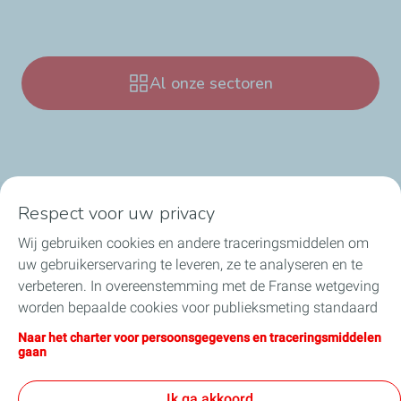
Al onze sectoren
Respect voor uw privacy
Onze sectoren in België
Wij gebruiken cookies en andere traceringsmiddelen om
uw gebruikerservaring te leveren, ze te analyseren en te
Onze producten in België
verbeteren. In overeenstemming met de Franse wetgeving
worden bepaalde cookies voor publieksmeting standaard
Nuttige links
geïnstalleerd. U kunt uw cookie-instellingen op elk
Naar het charter voor persoonsgegevens en traceringsmiddelen
moment wijzigen door op de knop “Mijn cookies beheren”
gaan
Onze online verkoopsites
te klikken. Door op de knop "Ik aanvaard" te klikken, stemt
u in met de installatie van alle cookies. Als u op "Ik
Ik ga akkoord