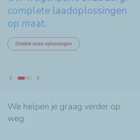
complete laadoplossingen
gamma smeermiddelen met
op maat.
meer dan 50% geregenereerde
Ontdek Nevastane
basisoliën in onze formuleringen.
Ontdek onze oplossingen
Ontdek Rubia EV3R
We helpen je graag verder op
weg