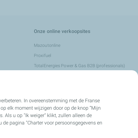
Onze online verkoopsites
Mazoutonline
Proxifuel
TotalEnergies Power & Gas B2B (professionals)
TotalEnergies Power & Gas B2C (particulieren)
e verbeteren. In overeenstemming met de Franse
 op elk moment wijzigen door op de knop “Mijn
 Als u op "Ik weiger" klikt, zullen alleen de
t u de pagina "Charter voor persoonsgegevens en