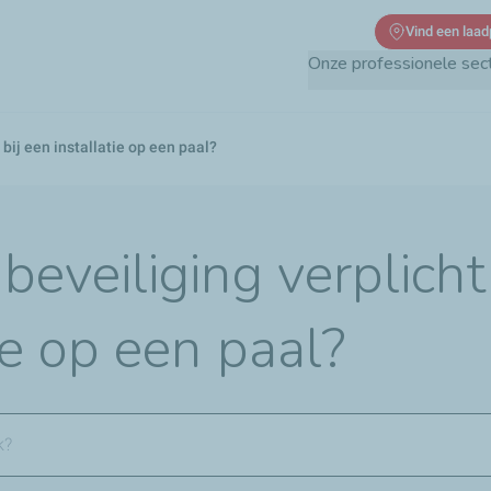
Overslaan
Vind een laad
en
Onze professionele sec
naar
de
inhoud
 bij een installatie op een paal?
gaan
dbeveiliging verplicht
ie op een paal?