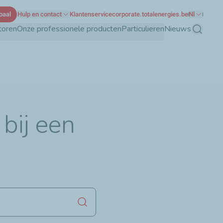
paal
Hulp en contact
Klantenservice
corporate.totalenergies.be
Nl
toren
Onze professionele producten
Particulieren
Nieuws
Zoeken
 bij een
Zoekopdracht starten