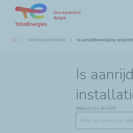
Ons aanbod in
België
Kruimelpad
Elektrische Mobiliteit
Is aanrijdbeveiliging verplicht
Is aanrij
installat
Welkom bij de FAQ!