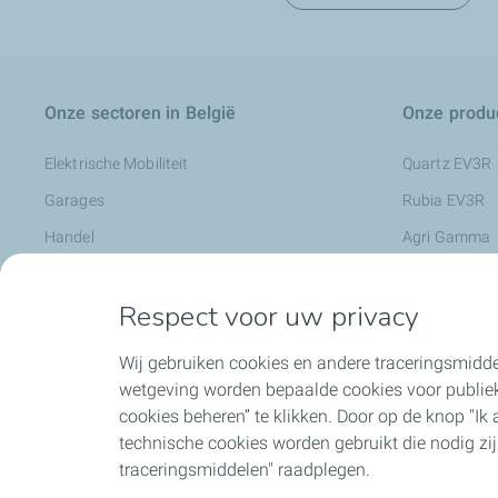
Onze sectoren in België
Onze produc
Elektrische Mobiliteit
Quartz EV3R
Garages
Rubia EV3R
Handel
Agri Gamma
Industrie
Rubia Works
Respect voor uw privacy
Landbouw
Nevastane
Openbare werken
Metaalbewerk
Wij gebruiken cookies en andere traceringsmidde
Transports
Preslia
wetgeving worden bepaalde cookies voor publiek
cookies beheren” te klikken. Door op de knop "Ik aa
Vastgoedbeheerder
Smeermiddele
technische cookies worden gebruikt die nodig zi
Charge+ Busi
traceringsmiddelen" raadplegen.