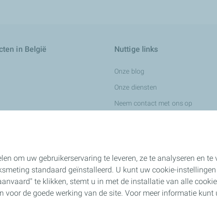
ten in België
Nuttige links
Onze blog
Onze diensten
Neem contact met ons op
Wij werven aan
ingsvloeistoffen
len om uw gebruikerservaring te leveren, ze te analyseren en t
smeting standaard geïnstalleerd. U kunt uw cookie-instellingen
nvaard" te klikken, stemt u in met de installatie van alle cookies.
n voor de chemische industrie
jn voor de goede werking van de site. Voor meer informatie kun
ness