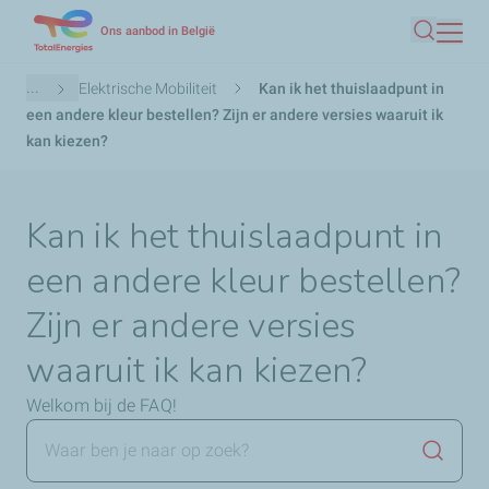
Overslaan
Ons aanbod in België
Zoeken
en
naar
Kruimelpad
...
Elektrische Mobiliteit
Kan ik het thuislaadpunt in
de
een andere kleur bestellen? Zijn er andere versies waaruit ik
inhoud
kan kiezen?
gaan
Kan ik het thuislaadpunt in
een andere kleur bestellen?
Zijn er andere versies
waaruit ik kan kiezen?
Welkom bij de FAQ!
Zoekop