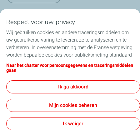
Respect voor uw privacy
Onze sectoren in België
Wij gebruiken cookies en andere traceringsmiddelen om
uw gebruikerservaring te leveren, ze te analyseren en te
Onze producten in België
verbeteren. In overeenstemming met de Franse wetgeving
worden bepaalde cookies voor publieksmeting standaard
Nuttige links
geïnstalleerd. U kunt uw cookie-instellingen op elk
Naar het charter voor persoonsgegevens en traceringsmiddelen
moment wijzigen door op de knop “Mijn cookies beheren”
gaan
Onze online verkoopsites
te klikken. Door op de knop "Ik aanvaard" te klikken, stemt
u in met de installatie van alle cookies. Als u op "Ik
Ik ga akkoord
weiger" klikt, zullen alleen de technische cookies worden
gebruikt die nodig zijn voor de goede werking van de site.
Algemene verkoopsvoorwaarden
Mijn cookies beheren
Voor meer informatie kunt u de pagina "Charter voor
Algemene vorwaarden voor de aankoop
persoonsgegevens en traceringsmiddelen" raadplegen.
Contactgegevens & Gebruiksvoorwaarden
Privacybeleid
Toegankelijkheid
Sitemap
Cookies
Ik weiger
TotalEnergies 2026