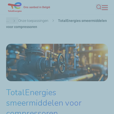
Overslaan
Ons aanbod in België
Zoeken
en
naar
Kruimelpad
...
Onze toepassingen
TotalEnergies smeermiddelen
de
voor compressoren
inhoud
gaan
TotalEnergies
smeermiddelen voor
compressoren