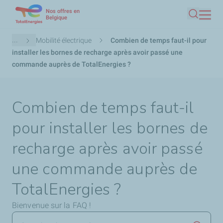
Nos offres en
Aller
Belgique
Recherc
au
contenu
Fil
...
Mobilité électrique
Combien de temps faut-il pour
principal
d'Ariane
installer les bornes de recharge après avoir passé une
commande auprès de TotalEnergies ?
Combien de temps faut-il
pour installer les bornes de
recharge après avoir passé
une commande auprès de
TotalEnergies ?
Bienvenue sur la FAQ !