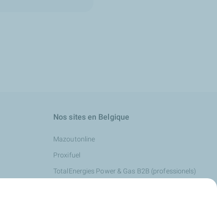
Nos sites en Belgique
Mazoutonline
Proxifuel
TotalEnergies Power & Gas B2B (professionels)
TotalEnergies Power & Gas B2C (particuliers)