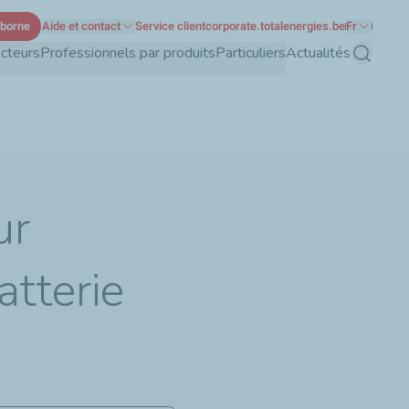
 borne
Aide et contact
Service client
corporate.totalenergies.be
Fr
ecteurs
Professionnels par produits
Particuliers
Actualités
Recherch
ur
tterie