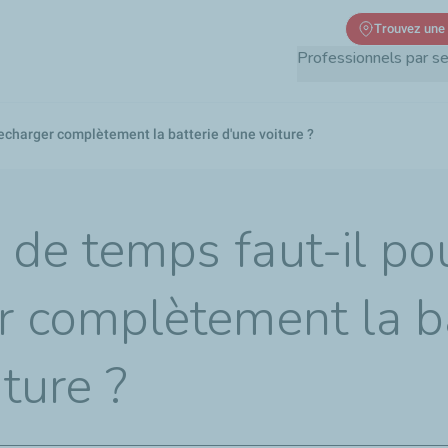
Aller
Trouvez une
au
Professionnels par s
contenu
principal
echarger complètement la batterie d'une voiture ?
de temps faut-il po
r complètement la ba
ture ?