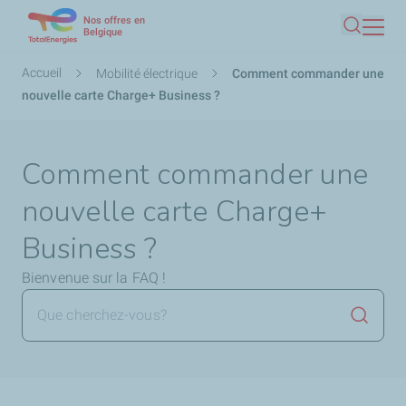
Nos offres en
Aller
Belgique
Recherc
au
contenu
Fil
Accueil
Mobilité électrique
Comment commander une
principal
d'Ariane
nouvelle carte Charge+ Business ?
Comment commander une
nouvelle carte Charge+
Business ?
Bienvenue sur la FAQ !
Lancer 