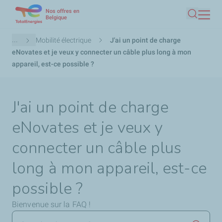
Nos offres en
Aller
Belgique
Recherc
au
contenu
Fil
...
Mobilité électrique
J'ai un point de charge
principal
d'Ariane
eNovates et je veux y connecter un câble plus long à mon
appareil, est-ce possible ?
J'ai un point de charge
eNovates et je veux y
connecter un câble plus
long à mon appareil, est-ce
possible ?
Bienvenue sur la FAQ !