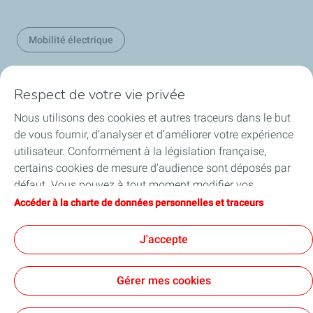
Mobilité électrique
Respect de votre vie privée
Nos secteurs en Belgique
Nous utilisons des cookies et autres traceurs dans le but
de vous fournir, d’analyser et d’améliorer votre expérience
Nos produits en Belgique
utilisateur. Conformément à la législation française,
certains cookies de mesure d'audience sont déposés par
Liens utiles
défaut. Vous pouvez à tout moment modifier vos
paramètres de cookies en cliquant sur le bouton « Gérer
Accéder à la charte de données personnelles et traceurs
Nos sites en Belgique
mes cookies ». En cliquant sur le bouton « J’accepte »,
vous acceptez le dépôt de l’ensemble des cookies. Dans le
J'accepte
cas où vous cliquez sur « Je refuse », seuls les cookies
techniques nécessaires au bon fonctionnement du site
Accessibilité
Conditions Générales d'Achats
Gérer mes cookies
seront utilisés. Pour plus d’informations, vous pouvez
Conditions Générales d'Utilisation
consulter la page « Charte de données personnelles et
Conditions générales de vente
Politique de confidentialité