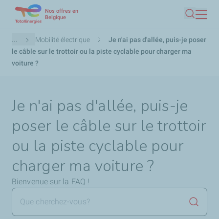
Nos offres en
Aller
Belgique
Recherc
au
contenu
Fil
...
Mobilité électrique
Je n'ai pas d'allée, puis-je poser
principal
d'Ariane
le câble sur le trottoir ou la piste cyclable pour charger ma
voiture ?
Je n'ai pas d'allée, puis-je
poser le câble sur le trottoir
ou la piste cyclable pour
charger ma voiture ?
Bienvenue sur la FAQ !
Lancer 