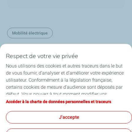
Mobilité électrique
Respect de votre vie privée
Nos secteurs en Belgique
Nous utilisons des cookies et autres traceurs dans le but
de vous fournir, d’analyser et d’améliorer votre expérience
Nos produits en Belgique
utilisateur. Conformément à la législation française,
certains cookies de mesure d'audience sont déposés par
Liens utiles
défaut. Vous pouvez à tout moment modifier vos
paramètres de cookies en cliquant sur le bouton « Gérer
Accéder à la charte de données personnelles et traceurs
Nos sites en Belgique
mes cookies ». En cliquant sur le bouton « J’accepte »,
vous acceptez le dépôt de l’ensemble des cookies. Dans le
J'accepte
cas où vous cliquez sur « Je refuse », seuls les cookies
techniques nécessaires au bon fonctionnement du site