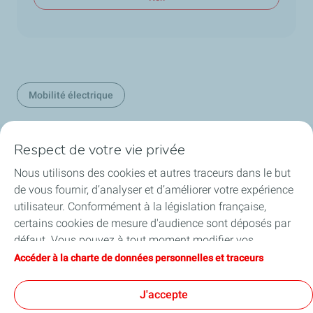
Mobilité électrique
Respect de votre vie privée
Nos secteurs en Belgique
Nous utilisons des cookies et autres traceurs dans le but
de vous fournir, d’analyser et d’améliorer votre expérience
Nos produits en Belgique
utilisateur. Conformément à la législation française,
certains cookies de mesure d'audience sont déposés par
Liens utiles
défaut. Vous pouvez à tout moment modifier vos
paramètres de cookies en cliquant sur le bouton « Gérer
Accéder à la charte de données personnelles et traceurs
Nos sites en Belgique
mes cookies ». En cliquant sur le bouton « J’accepte »,
vous acceptez le dépôt de l’ensemble des cookies. Dans le
J'accepte
cas où vous cliquez sur « Je refuse », seuls les cookies