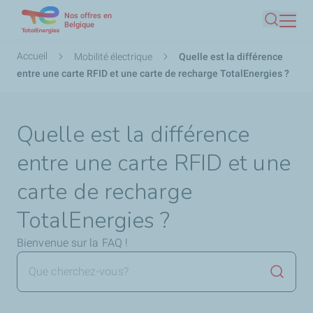
Nos offres en
Aller
Belgique
Recherc
au
contenu
Fil
Accueil
Mobilité électrique
Quelle est la différence
principal
d'Ariane
entre une carte RFID et une carte de recharge TotalEnergies ?
Quelle est la différence
entre une carte RFID et une
carte de recharge
TotalEnergies ?
Bienvenue sur la FAQ !
Lancer 