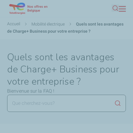
Nos offres en
Aller
Belgique
Recherc
au
contenu
Fil
Accueil
Mobilité électrique
Quels sont les avantages
principal
d'Ariane
de Charge+ Business pour votre entreprise ?
Quels sont les avantages
de Charge+ Business pour
votre entreprise ?
Bienvenue sur la FAQ !
Lancer 