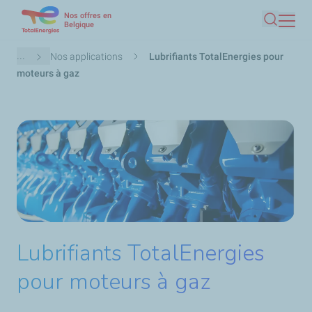
Nos offres en
Aller
Belgique
Recherc
au
contenu
Fil
...
Nos applications
Lubrifiants TotalEnergies pour
principal
d'Ariane
moteurs à gaz
Lubrifiants TotalEnergies
pour moteurs à gaz