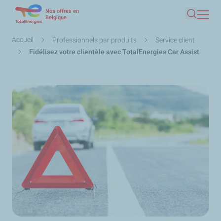
Nos offres en
Aller
Belgique
Recherc
au
contenu
Fil
Accueil
Professionnels par produits
Service client
principal
d'Ariane
Fidélisez votre clientèle avec TotalEnergies Car Assist