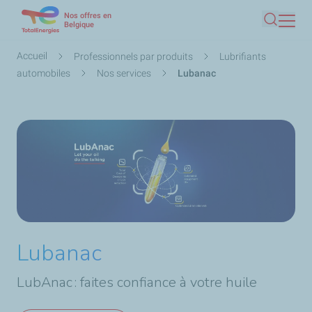
Nos offres en
Aller
Belgique
Recherc
au
contenu
Fil
Accueil
Professionnels par produits
Lubrifiants
principal
d'Ariane
automobiles
Nos services
Lubanac
Lubanac
LubAnac : faites confiance à votre huile