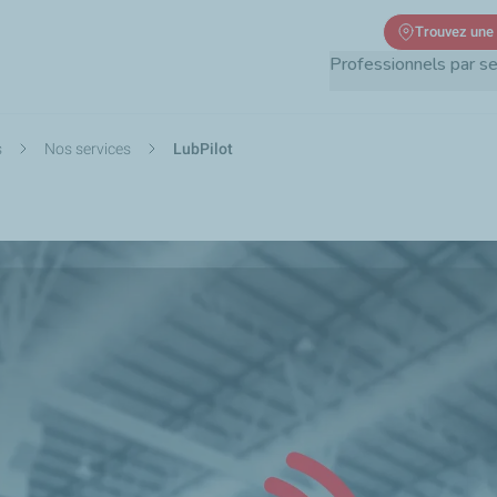
Aller
Trouvez une
au
Professionnels par s
contenu
principal
s
Nos services
LubPilot