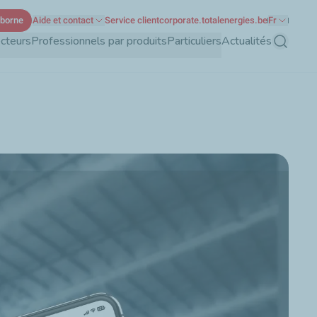
 borne
Aide et contact
Service client
corporate.totalenergies.be
Fr
ecteurs
Professionnels par produits
Particuliers
Actualités
Recherch